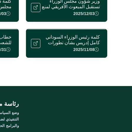
وزير شؤون مجلس الوزراء
كلمة د
تستقبل المبعوث الأفريقي لمنع
مجلس ا
الإبادة الجماعية
الزائر
/03
2025/12/03
مشروع
كلمة رئيس الوزراء السوداني
خطاب 
كامل إدريس بشأن تطورات
للشعب
الوضع في الفاشر
/31
2025/11/08
رئاسة م
وضع السياسا
التنفيذي لضم
والبرامج الح