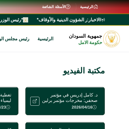
الرئيسية
الأسئلة الشائعة
الاخبار:
راراً بإعفاء وزير الشؤون الدينية والأوقاف*
*​رئيس الوزراء ال
جمهوية السودان
الرئيسية
رئيس مجلس الو
حكومة الامل
مكتبة الفيديو
د. كامل إدريس في مؤتمر
تغطية 
صحفي: مخرجات مؤتمر برلين
ليمياء
لا تعني البلاد في شيء
الجزائ
/23
2026/04/16
افريقيا 