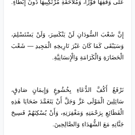
عَلَى وَقْفِهَا فَوْرًا، وَمُلَاحَقَةِ مُرْتَكِبِيهَا دُونَ إِبْطَاءٍ.
إِنَّ شَعْبَ السُّودَانِ لَنْ يَنْكَسِرَ، وَلَنْ يَسْتَسْلِمَ،
وَسَيَبْقَى كَمَا كَانَ عَبْرَ تَارِيخِهِ الْمَجِيدِ — شَعْبَ
الْحَضَارَةِ وَالْكَرَامَةِ وَالْإِنسَانِيَّةِ.
نَرْفَعُ أَكُفَّ الدُّعَاءِ بِخُشُوعٍ وَإِيمَانٍ صَادِقٍ،
سَائِلِينَ الْمَوْلَى عَزَّ وَجَلَّ أَنْ يَتَغَمَّدَ ضَحَايَا هٰذِهِ
الْفَظَائِعِ بِرَحْمَتِهِ وَمَغْفِرَتِهِ، وَأَنْ يُسْكِنَهُمْ فَسِيحَ
جَنَّاتِهِ مَعَ الشُّهَدَاءِ وَالصَّالِحِينَ.