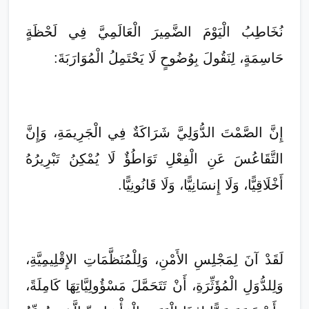
نُخَاطِبُ الْيَوْمَ الضَّمِيرَ الْعَالَمِيَّ فِي لَحْظَةٍ
حَاسِمَةٍ، لِنَقُولَ بِوُضُوحٍ لَا يَحْتَمِلُ الْمُوَارَبَةَ:
إِنَّ الصَّمْتَ الدُّوَلِيَّ شَرَاكَةٌ فِي الْجَرِيمَةِ، وَإِنَّ
التَّقَاعُسَ عَنِ الْفِعْلِ تَوَاطُؤٌ لَا يُمْكِنُ تَبْرِيرُهُ
أَخْلَاقِيًّا، وَلَا إِنسَانِيًّا، وَلَا قَانُونِيًّا.
لَقَدْ آنَ لِمَجْلِسِ الأَمْنِ، وَلِلْمُنَظَّمَاتِ الإِقْلِيمِيَّةِ،
وَلِلدُّوَلِ الْمُؤَثِّرَةِ، أَنْ تَتَحَمَّلَ مَسْؤُولِيَّاتِهَا كَامِلَةً،