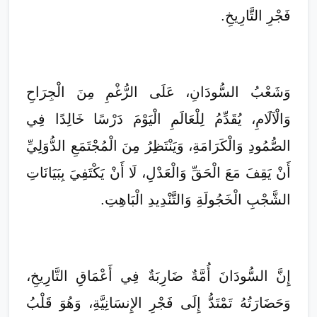
فَجْرِ التَّارِيخِ.
وَشَعْبُ السُّودَانِ، عَلَى الرُّغْمِ مِنَ الْجِرَاحِ
وَالْآلَامِ، يُقَدِّمُ لِلْعَالَمِ الْيَوْمَ دَرْسًا خَالِدًا فِي
الصُّمُودِ وَالْكَرَامَةِ، وَيَنْتَظِرُ مِنَ الْمُجْتَمَعِ الدُّوَلِيِّ
أَنْ يَقِفَ مَعَ الْحَقِّ وَالْعَدْلِ، لَا أَنْ يَكْتَفِيَ بِبَيَانَاتِ
الشَّجْبِ الْخَجُولَةِ وَالتَّنْدِيدِ الْبَاهِتِ.
إِنَّ السُّودَانَ أُمَّةٌ ضَارِبَةٌ فِي أَعْمَاقِ التَّارِيخِ،
وَحَضَارَتُهُ تَمْتَدُّ إِلَى فَجْرِ الإِنسَانِيَّةِ، وَهُوَ قَلْبُ