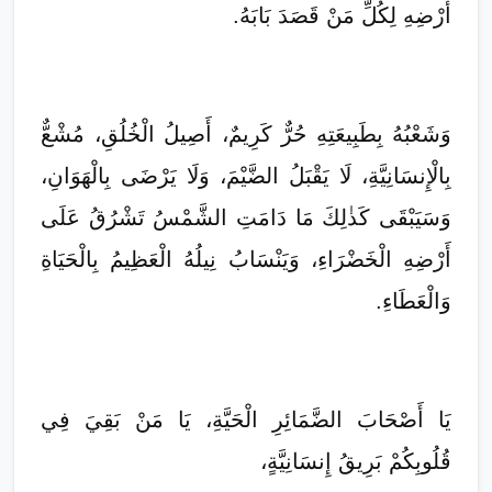
أَرْضِهِ لِكُلِّ مَنْ قَصَدَ بَابَهُ.
وَشَعْبُهُ بِطَبِيعَتِهِ حُرٌّ كَرِيمٌ، أَصِيلُ الْخُلُقِ، مُشْعٌّ
بِالْإِنسَانِيَّةِ، لَا يَقْبَلُ الضَّيْمَ، وَلَا يَرْضَى بِالْهَوَانِ،
وَسَيَبْقَى كَذٰلِكَ مَا دَامَتِ الشَّمْسُ تَشْرُقُ عَلَى
أَرْضِهِ الْخَضْرَاءِ، وَيَنْسَابُ نِيلُهُ الْعَظِيمُ بِالْحَيَاةِ
وَالْعَطَاءِ.
يَا أَصْحَابَ الضَّمَائِرِ الْحَيَّةِ، يَا مَنْ بَقِيَ فِي
قُلُوبِكُمْ بَرِيقُ إِنسَانِيَّةٍ،