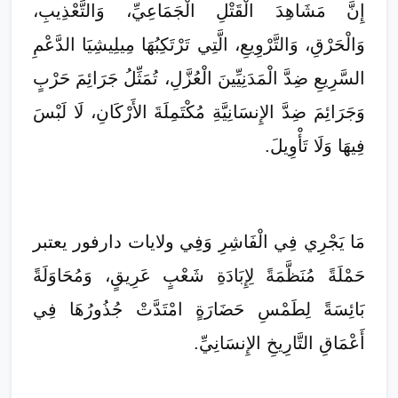
إِنَّ مَشَاهِدَ الْقَتْلِ الْجَمَاعِيِّ، وَالتَّعْذِيبِ،
وَالْحَرْقِ، وَالتَّرْوِيعِ، الَّتِي تَرْتَكِبُهَا مِيلِيشِيَا الدَّعْمِ
السَّرِيعِ ضِدَّ الْمَدَنِيِّينَ الْعُزَّلِ، تُمَثِّلُ جَرَائِمَ حَرْبٍ
وَجَرَائِمَ ضِدَّ الإِنسَانِيَّةِ مُكْتَمِلَةَ الأَرْكَانِ، لَا لَبْسَ
فِيهَا وَلَا تَأْوِيلَ.
مَا يَجْرِي فِي الْفَاشِرِ وَفِي ولايات دارفور يعتبر
حَمْلَةً مُنَظَّمَةً لِإِبَادَةِ شَعْبٍ عَرِيقٍ، وَمُحَاوَلَةً
بَائِسَةً لِطَمْسِ حَضَارَةٍ امْتَدَّتْ جُذُورُهَا فِي
أَعْمَاقِ التَّارِيخِ الإِنسَانِيِّ.