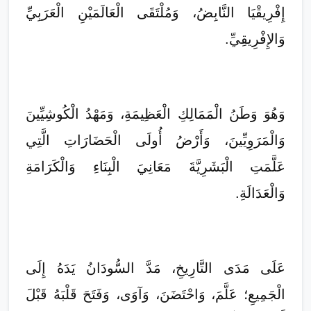
إِفْرِيقْيَا النَّابِضُ، وَمُلْتَقَى الْعَالَمَيْنِ الْعَرَبِيِّ
وَالإِفْرِيقِيِّ.
وَهُوَ وَطَنُ الْمَمَالِكِ الْعَظِيمَةِ، وَمَهْدُ الْكُوشِيِّينَ
وَالْمَرَوِيِّينَ، وَأَرْضُ أُولَى الْحَضَارَاتِ الَّتِي
عَلَّمَتِ الْبَشَرِيَّةَ مَعَانِيَ الْبِنَاءِ وَالْكَرَامَةِ
وَالْعَدَالَةِ.
عَلَى مَدَى التَّارِيخِ، مَدَّ السُّودَانُ يَدَهُ إِلَى
الْجَمِيعِ؛ عَلَّمَ، وَاحْتَضَنَ، وَآوَى، وَفَتَحَ قَلْبَهُ قَبْلَ