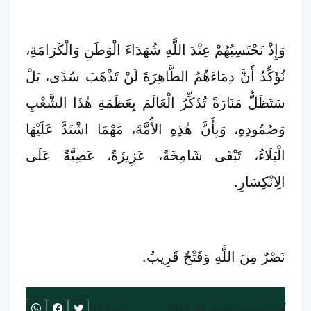
وَإِذْ نَحْتَسِبُهُمْ عِنْدَ اللَّهِ شُهَدَاءَ الْوَطَنِ وَالْكَرَامَةِ،
نُؤَكِّدُ أَنَّ دِمَاءَهُمُ الطَّاهِرَةَ لَنْ تَذْهَبَ سُدًى، بَلْ
سَتَظَلُّ مَنَارَةً تُذَكِّرُ الْعَالَمَ بِعَظَمَةِ هٰذَا الشَّعْبِ
وَصُمُودِهِ، وَبِأَنَّ هٰذِهِ الأُمَّةَ، مَهْمَا اشْتَدَّ عَلَيْهَا
الْبَلَاءُ، تَبْقَى شَامِخَةً، عَزِيزَةً، عَصِيَّةً عَلَى
الِانْكِسَارِ.
نَصْرٌ مِنَ اللَّهِ وَفَتْحٌ قَرِيبٌ.
آخر تحديث: نوفمبر 18, 2025
مشاركة: