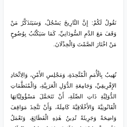
نَقُولُ لَكُمْ: إِنَّ التَّارِيخَ يَسْجُلُ، وَسَيَتَذَكَّرُ مَنْ
وَقَفَ مَعَ الدَّمِ السُّودَانِيِّ، كَمَا سَيَكْتُبُ بِوُضُوحٍ
مَنْ اخْتَارَ الصَّمْتَ وَالْخِذْلَانَ.
نُهَيبُ بِالْأُمَمِ الْمُتَّحِدَةِ، وَمَجْلِسِ الأَمْنِ، وَالِاتِّحَادِ
الإِفْرِيقِيِّ، وَجَامِعَةِ الدُّوَلِ الْعَرَبِيَّةِ، وَالْمُنَظَّمَاتِ
الدُّوَلِيَّةِ ذَاتِ الصِّلَةِ، أَنْ تَتَحَمَّلَ مَسْؤُولِيَّاتِهَا
الْقَانُونِيَّةَ وَالأَخْلَاقِيَّةَ كَامِلَةً، وَأَنْ تَتَّخِذَ مَوَاقِفَ
وَاضِحَةً وَجَرِيئَةً تُدِينُ هٰذِهِ الْفَظَائِعَ، وَتَعْمَلُ