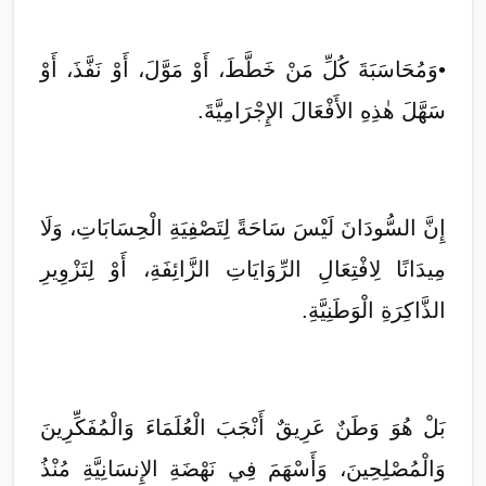
​•​وَمُحَاسَبَةَ كُلِّ مَنْ خَطَّطَ، أَوْ مَوَّلَ، أَوْ نَفَّذَ، أَوْ
سَهَّلَ هٰذِهِ الأَفْعَالَ الإِجْرَامِيَّةَ.
إِنَّ السُّودَانَ لَيْسَ سَاحَةً لِتَصْفِيَةِ الْحِسَابَاتِ، وَلَا
مِيدَانًا لِافْتِعَالِ الرِّوَايَاتِ الزَّائِفَةِ، أَوْ لِتَزْوِيرِ
الذَّاكِرَةِ الْوَطَنِيَّةِ.
بَلْ هُوَ وَطَنٌ عَرِيقٌ أَنْجَبَ الْعُلَمَاءَ وَالْمُفَكِّرِينَ
وَالْمُصْلِحِينَ، وَأَسْهَمَ فِي نَهْضَةِ الإِنسَانِيَّةِ مُنْذُ