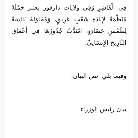
فِي الْفَاشِرِ وَفِي ولايات دارفور يعتبر حَمْلَةً
مُنَظَّمَةً لِإِبَادَةِ شَعْبٍ عَرِيقٍ، وَمُحَاوَلَةً بَائِسَةً
لِطَمْسِ حَضَارَةٍ امْتَدَّتْ جُذُورُهَا فِي أَعْمَاقِ
التَّارِيخِ الإِنسَانِيِّ.
وفيما يلي نص البيان:
بيان رئيس الوزراء