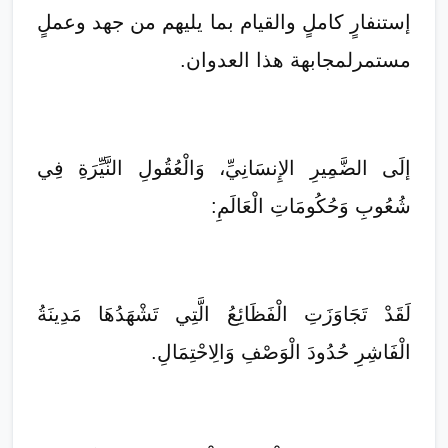
إستنفارٍ كاملٍ والقيام بما يليهم من جهد وعملٍ
مستمرلمجابهة هذا العدوان.
إلَى الضَّمِيرِ الإِنسَانِيِّ، وَالْعُقُولِ النَّيِّرَةِ فِي
شُعُوبِ وَحُكُومَاتِ الْعَالَمِ:
لَقَدْ تَجَاوَزَتِ الْفَظَائِعُ الَّتِي تَشْهَدُهَا مَدِينَةُ
الْفَاشِرِ حُدُودَ الْوَصْفِ وَالِاحْتِمَالِ.