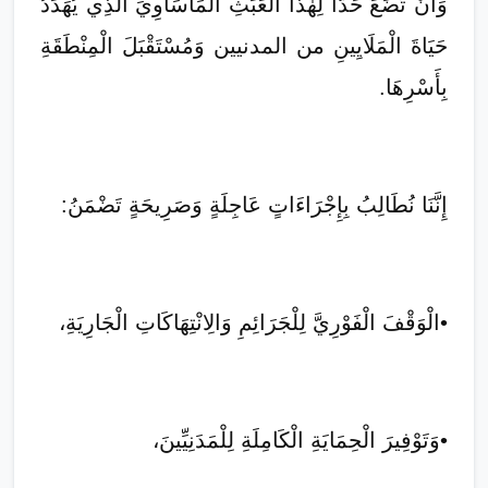
وَأَنْ تَضَعَ حَدًّا لِهٰذَا الْعَبَثِ الْمَأْسَاوِيِّ الَّذِي يُهَدِّدُ
حَيَاةَ الْمَلَايِينِ من المدنيين وَمُسْتَقْبَلَ الْمِنْطَقَةِ
بِأَسْرِهَا.
إِنَّنَا نُطَالِبُ بِإِجْرَاءَاتٍ عَاجِلَةٍ وَصَرِيحَةٍ تَضْمَنُ:
​•​الْوَقْفَ الْفَوْرِيَّ لِلْجَرَائِمِ وَالِانْتِهَاكَاتِ الْجَارِيَةِ،
​•​وَتَوْفِيرَ الْحِمَايَةِ الْكَامِلَةِ لِلْمَدَنِيِّينَ،