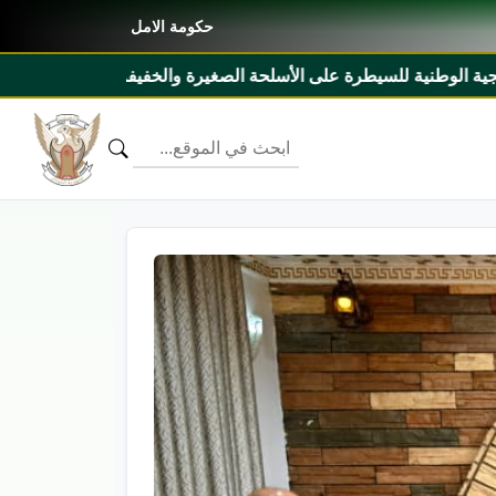
حكومة الامل
فة ٢٠٢٧م _ ٢٠٣١م ومذكرة تفاهم بين السودان وليبيريا