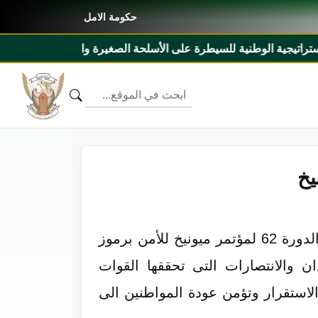
حكومة الامل
ة على الأسلحة الصغيرة والخفيفة ٢٠٢٧م _ ٢٠٣١م ومذكرة تفاهم بين السودان وليبيريا
يخ
التقى معالي السيد/ رئيس الوزراء بروفسير كامل إدريس علي هامش مشاركته فى أعمال الدورة 62 لمؤتمر ميونيخ للأمن برموز
ن والانتصارات التى تحققها القوات
الاستقرار وتؤمن عودة المواطنين الى