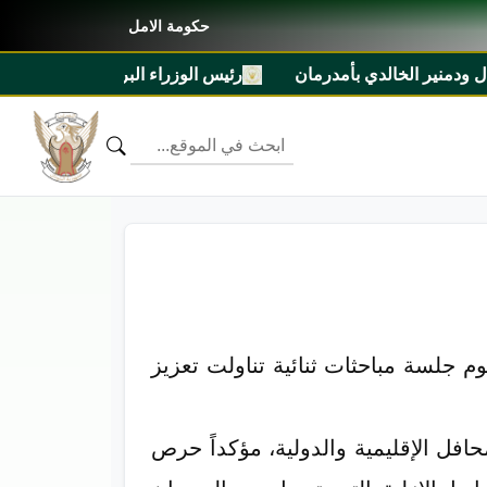
حكومة الامل
ر الخالدي بأمدرمان
رئيس الوزراء البروفيسور كامل ادريس يش
م جلسة مباحثات ثنائية تناولت تعزيز
فل الإقليمية والدولية، مؤكداً حرص