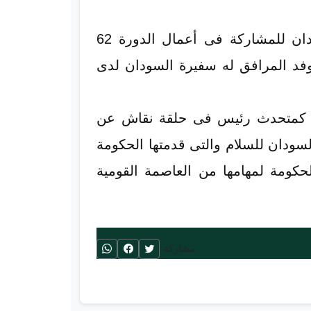
وصل معالي السيد/ رئيس الوزارء بروفيسور كامل إدريس إلى ميونيخ مترأساً وفد السودان للمشاركة فى أعمال الدورة 62
ري، وكان في استقباله والوفد المرافق له سفيرة السودان لدى
ارك كمتحدث رئيس فى حلقة نقاش عن
سودان للسلام والتى قدمتها الحكومة
كومة لمهامها من العاصمة القومية
مشاركة: