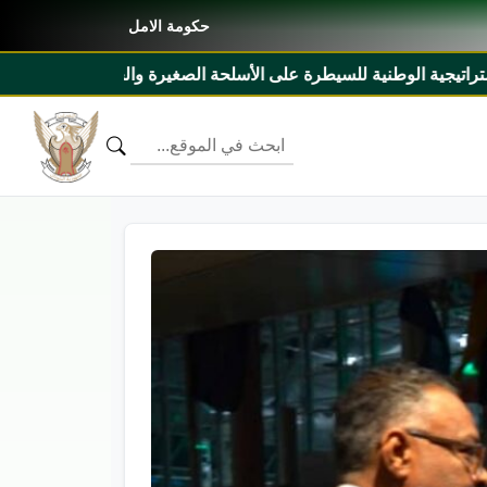
حكومة الامل
غيرة والخفيفة ٢٠٢٧م _ ٢٠٣١م ومذكرة تفاهم بين السودان وليبيريا