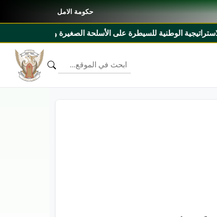
حكومة الامل
يطرة على الأسلحة الصغيرة والخفيفة ٢٠٢٧م _ ٢٠٣١م ومذكرة تفاهم بين السودان وليبيريا