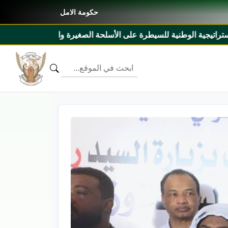
حكومة الامل
صغيرة والخفيفة ٢٠٢٧م _ ٢٠٣١م ومذكرة تفاهم بين السودان وليبيريا