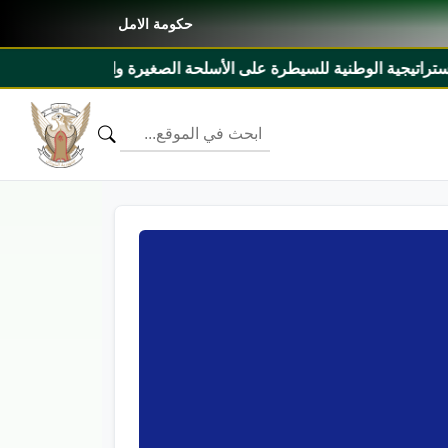
حكومة الامل
 الصغيرة والخفيفة ٢٠٢٧م _ ٢٠٣١م ومذكرة تفاهم بين السودان وليبيريا