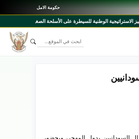
حكومة الامل
للسيطرة على الأسلحة الصغيرة والخفيفة ٢٠٢٧م _ ٢٠٣١م ومذكرة تفاهم بين السودان وليبيريا
ودانيين
ال السودانيين بدول المهجر، وبحضور