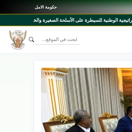
حكومة الامل
والخفيفة ٢٠٢٧م _ ٢٠٣١م ومذكرة تفاهم بين السودان وليبيريا