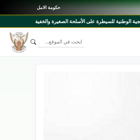
حكومة الامل
غيرة والخفيفة ٢٠٢٧م _ ٢٠٣١م ومذكرة تفاهم بين السودان وليبيريا