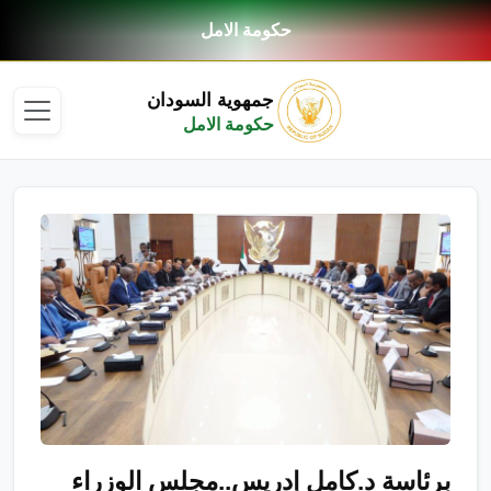
حكومة الامل
جمهوية السودان
حكومة الامل
برئاسة د.كامل إدريس..مجلس الوزراء