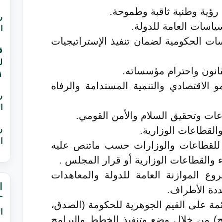
ق رؤية وطنية ثاقبة وطموحة.
ر
اسات العامة للدولة.
ا
ت الحكومية لضمان تنفيذ الإستراتيجيات
ق
انون واحترام مؤسساته.
٢٠٣١م 
 الاقتصادي والتنمية المستدامة والرفاه
ر
ا
ات وتحقيق السلام والأمن القومي.
والقطاعات الوزارية.
ر
ا
ة للقطاعات والوزارات حسب ماتنص عليه
 والقطاعات الوزارية أو قرار المجلس .
ع الموازنة العامة للدولة والمعاهدات
ا
عددة الأطراف.
ائمة على القيم الجوهرية للحكومة (الصدق،
ا
امح) من خلال وضع وتنفيذ الخطط والبرامج