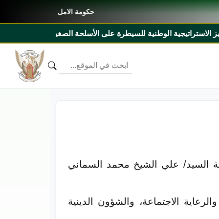
حكومة الامل
 للسيطرة على الأسلحة الصغيرة والخفيفة ٢٠٢٧م _ ٢٠٣١م ومذكرة تفاهم بين السودان وليبيريا
ئاسة السيد/ علي الشيخ محمد السماني
٢م ) لوزارتي الموارد البشرية والرعاية الاجتماعة، والشؤون الدينية