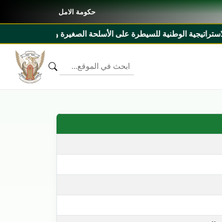
حكومة الامل
 على الأسلحة الصغيرة والخفيفة ٢٠٢٧م _ ٢٠٣١م ومذكرة تفاهم بين السودان وليبيريا