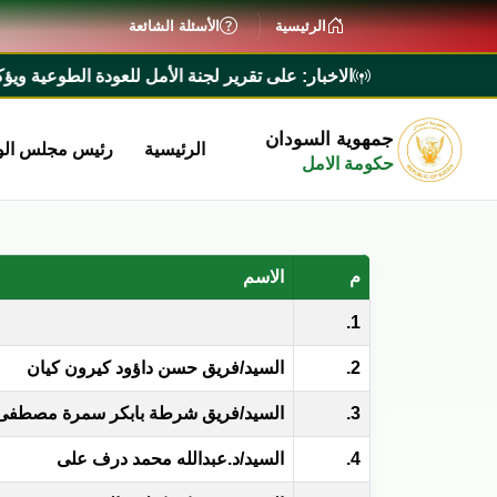
الرئيسية
الأسئلة الشائعة
الاخبار:
رئيس الوزراء يطلع على تقرير لجنة الأمل للعودة الطوعية ويؤكد تيسير
جمهوية السودان
الرئيسية
رئيس مجلس الو
حكومة الامل
م
الاسم
1.
2.
السيد/فريق حسن داؤود كيرون كيان
3.
السيد/فريق شرطة بابكر سمرة مصطفى
4.
السيد/د.عبدالله محمد درف على