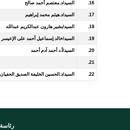
16.
السيد/د.معتصم أحمد صالح
17.
السيد/د.هيثم محمد إبراهيم
18.
السيد/بشير هارون عبدالكريم عبدالله
19.
السيد/خالد إسماعيل أحمد على الإعيسر
20.
السيد/أ.د أحمد آدم أحمد
21.
22.
السيد/د.الحسين الخليفة الصديق الحفيان
رئاسة 