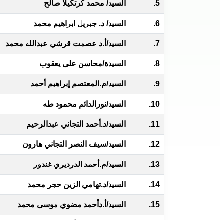
5.
السيد/ محمد كرتكيلا صالح
6.
السيد/ د. جبريل ابراهيم محمد
7.
السيد/أ.د عصمت قرشي عبدالله محمد
8.
السيدة/محاسن على يعقوب
9.
السيد/م.المعتصم إبراهيم أحمد
10.
السيد/نورالدائم محمود طه
11.
السيد/د.أحمد التجاني عبدالرحيم
12.
السيد/سيف النصر التجاني هارون
13.
السيد/م.أحمد الدرديري غندور
14.
السيد/د.تهامي الزين حجر محمد
15.
السيد/أ.دأحمد مضوي موسى محمد