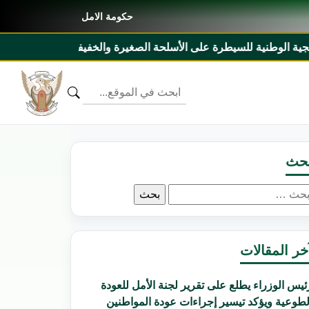
حكومة الامل
حة الصغيرة والخفيفة ٢٠٢٧م _ ٢٠٣١م ومذكرة تفاهم بين السودان وليبيريا
حث
لبحث
ن:
خر المقالات
ئيس الوزراء يطلع على تقرير لجنة الأمل للعودة
لطوعية ويؤكد تيسير إجراءات عودة المواطنين